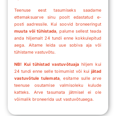
Teenuse eest tasumiseks saadame
ettemaksuarve sinu poolt edastatud e-
posti aadressile. Kui soovid broneeringut
muuta või tühistada
, palume sellest teada
anda hiljemalt 24 tundi enne kokkulepitud
aega. Aitame leida uue sobiva aja või
tühistame vastuvõtu.
NB!
Kui tühistad vastuvõtuaja
hiljem kui
24 tundi enne selle toimumist või kui
jätad
vastuvõtule tulemata
, esitame sulle arve
teenuse osutamise valmisoleku kulude
katteks. Arve tasumata jätmisel ei ole
võimalik broneerida uut vastuvõtuaega.