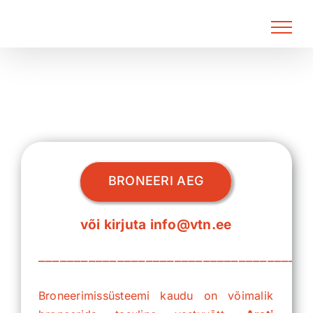
Skip
to
content
BRONEERI AEG
või kirjuta info@vtn.ee
––––––––––––––––––––––––––––––––––––––
Broneerimissüsteemi kaudu on võimalik