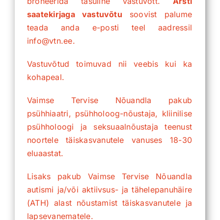
broneerida tasuline vastuvõtt.
Arsti
saatekirjaga vastuvõtu
soovist palume
teada anda e-posti teel aadressil
info@vtn.ee.
Vastuvõtud toimuvad nii veebis kui ka
kohapeal.
Vaimse Tervise Nõuandla pakub
psühhiaatri, psühholoog-nõustaja, kliinilise
psühholoogi ja seksuaalnõustaja teenust
noortele täiskasvanutele vanuses 18-30
eluaastat.
Lisaks pakub Vaimse Tervise Nõuandla
autismi ja/või aktiivsus- ja tähelepanuhäire
(ATH) alast nõustamist täiskasvanutele ja
lapsevanematele.